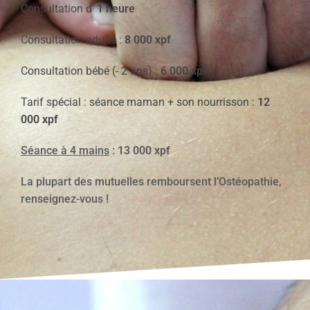
Consultation d’
1 heure
Consultation adulte :
8 000 xpf
Consultation bébé (- 2 ans) :
6 000 xpf
Tarif spécial : séance maman + son nourrisson :
12
000 xpf
Séance à 4 mains
:
13 000 xpf
La plupart des mutuelles remboursent l’Ostéopathie,
renseignez-vous !