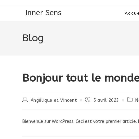
Skip
Inner Sens
Accue
to
content
Blog
Bonjour tout le monde
Auteur/autrice
Publication
Post
Angélique et Vincent
5 avril 2023
N
de
publiée :
categ
la
publication :
Bienvenue sur WordPress. Ceci est votre premier article