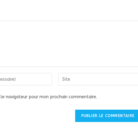
Saisir
l’URL
 le navigateur pour mon prochain commentaire.
de
votre
site
(facultatif)