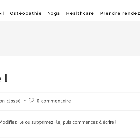
il
Ostéopathie
Yoga
Healthcare
Prendre rende
 !
Commentaires
on classé
0 commentaire
ory:
de
la
publication :
. Modifiez-le ou supprimez-le, puis commencez à écrire !