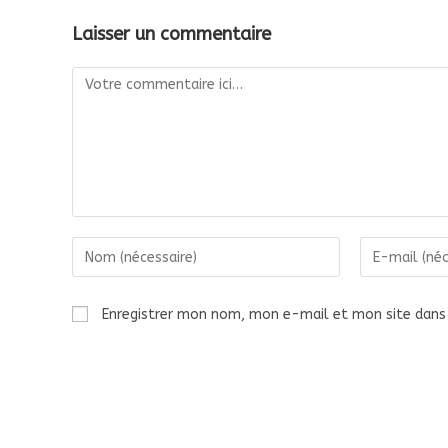
Laisser un commentaire
Comment
Enter
Enter
your
your
Enregistrer mon nom, mon e-mail et mon site dans
name
email
or
address
username
to
to
comment